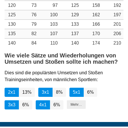
120
73
97
125
158
192
125
76
100
129
162
197
130
79
103
133
166
201
135
82
107
137
170
206
140
84
110
140
174
210
Wie viele Sätze und Wiederholungen von
Umsetzen und Stoßen sollte ich machen?
Dies sind die populärsten Umsetzen und Stoßen
Trainingseinheiten, von männlichen Sportlern:
2x1
13%
3x1
8%
5x1
6%
3x3
6%
4x1
6%
Mehr…