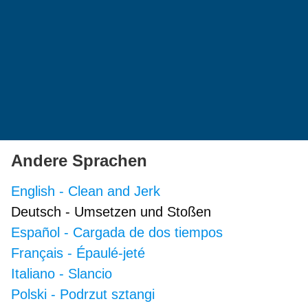
Andere Sprachen
English
-
Clean and Jerk
Deutsch
-
Umsetzen und Stoßen
Español
-
Cargada de dos tiempos
Français
-
Épaulé-jeté
Italiano
-
Slancio
Polski
-
Podrzut sztangi