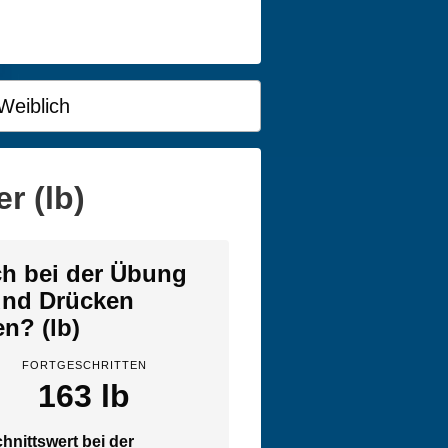
Weiblich
r (lb)
ich bei der Übung
und Drücken
en? (lb)
FORTGESCHRITTEN
163 lb
hnittswert bei der