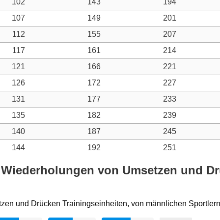
102
143
194
107
149
201
112
155
207
117
161
214
121
166
221
126
172
227
131
177
233
135
182
239
140
187
245
144
192
251
d Wiederholungen von Umsetzen und Drü
tzen und Drücken Trainingseinheiten, von männlichen Sportlern