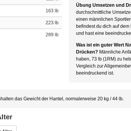
Übung Umsetzen und D
163 lb
durchschnittliche Umsetze
einen männlichen Sportler 
223 lb
befindest du dich auf dem 
und hast eine beeindrucke
289 lb
Was ist ein guter Wert f
Drücken?
Männliche Anfän
haben, 73 lb (1RM) zu he
Vergleich zur Allgemeinb
beeindruckend ist.
alten das Gewicht der Hantel, normalerweise 20 kg / 44 lb.
lter