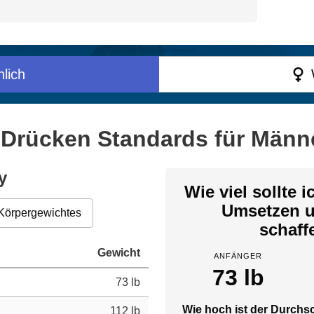
lich
Drücken Standards für Männe
y
Wie viel sollte 
Umsetzen 
Körpergewichtes
schaff
Gewicht
ANFÄNGER
73 lb
73 lb
Wie hoch ist der Durchsc
112 lb