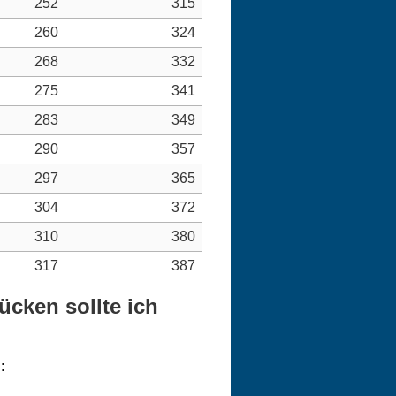
252
315
260
324
268
332
275
341
283
349
290
357
297
365
304
372
310
380
317
387
cken sollte ich
: