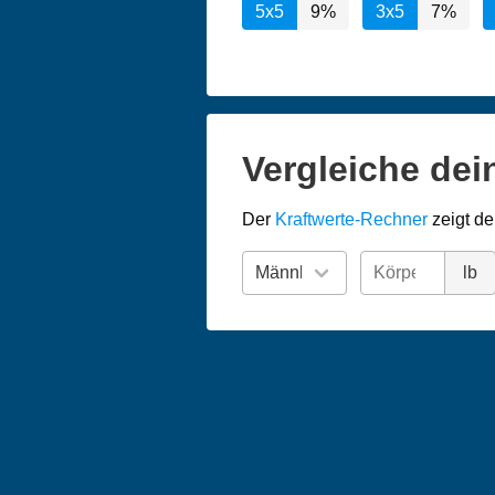
5x5
9%
3x5
7%
Vergleiche dei
Der
Kraftwerte-Rechner
zeigt de
lb