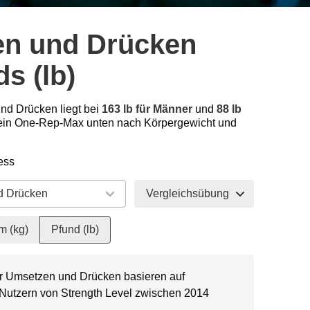
n und Drücken
s (lb)
nd Drücken liegt bei
163 lb für Männer
und
88 lb
ein One-Rep-Max unten nach Körpergewicht und
ess
Vergleichsübung
m (kg)
Pfund (lb)
ür Umsetzen und Drücken basieren auf
 Nutzern von Strength Level zwischen 2014