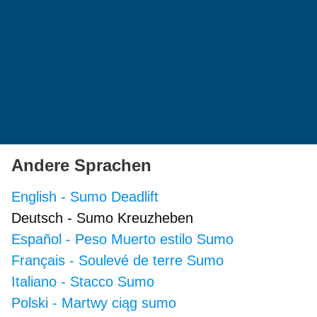
Andere Sprachen
English
-
Sumo Deadlift
Deutsch
-
Sumo Kreuzheben
Español
-
Peso Muerto estilo Sumo
Français
-
Soulevé de terre Sumo
Italiano
-
Stacco Sumo
Polski
-
Martwy ciąg sumo