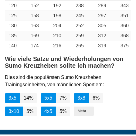
120
152
192
238
289
343
125
158
198
245
297
351
130
163
204
252
305
360
135
169
210
259
312
368
140
174
216
265
319
375
Wie viele Sätze und Wiederholungen von
Sumo Kreuzheben sollte ich machen?
Dies sind die populärsten Sumo Kreuzheben
Trainingseinheiten, von männlichen Sportlern:
3x5
14%
5x5
7%
3x8
6%
3x10
5%
4x5
5%
Mehr…