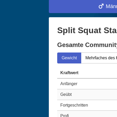
Männ
Split Squat St
Gesamte Communit
Gewicht
Mehrfaches des 
Kraftwert
Anfänger
Geübt
Fortgeschritten
Profi