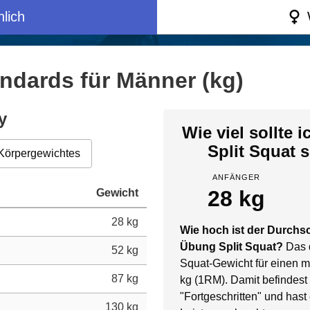
lich
andards für Männer (kg)
y
Wie viel sollte 
Split Squat 
Körpergewichtes
ANFÄNGER
28 kg
Gewicht
28 kg
Wie hoch ist der Durchsc
Übung Split Squat?
Das d
52 kg
Squat-Gewicht für einen mä
87 kg
kg (1RM). Damit befindest
"Fortgeschritten" und has
130 kg