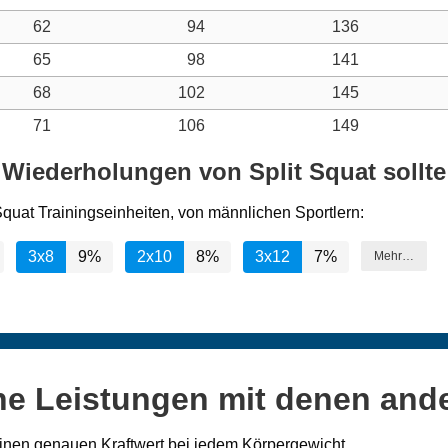
62
94
136
65
98
141
68
102
145
71
106
149
 Wiederholungen von Split Squat sollt
Squat Trainingseinheiten, von männlichen Sportlern:
3x8
9%
2x10
8%
3x12
7%
Mehr…
ne Leistungen mit denen and
inen genauen Kraftwert bei jedem Körpergewicht.