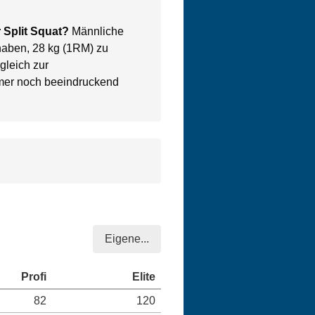
r Split Squat?
Männliche
 haben, 28 kg (1RM) zu
gleich zur
mer noch beeindruckend
Eigene...
82
120