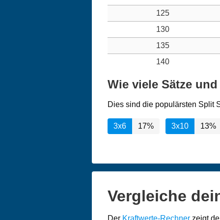
125
130
135
140
Wie viele Sätze und
Dies sind die populärsten Split 
3x6
17%
3x10
13%
Vergleiche dei
Der
Kraftwerte-Rechner
zeigt de