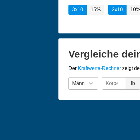
3x10
15%
2x10
10
Vergleiche dei
Der
Kraftwerte-Rechner
zeigt de
lb