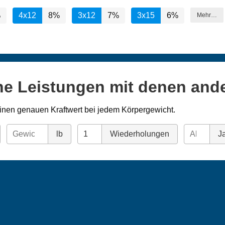
%
4x12
8%
3x12
7%
3x15
6%
Mehr…
ne Leistungen mit denen and
inen genauen Kraftwert bei jedem Körpergewicht.
lb
Wiederholungen
Ja