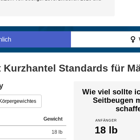
lich
 Kurzhantel Standards für Mä
y
Wie viel sollte 
Seitbeugen m
Körpergewichtes
schaff
Gewicht
ANFÄNGER
18 lb
18 lb