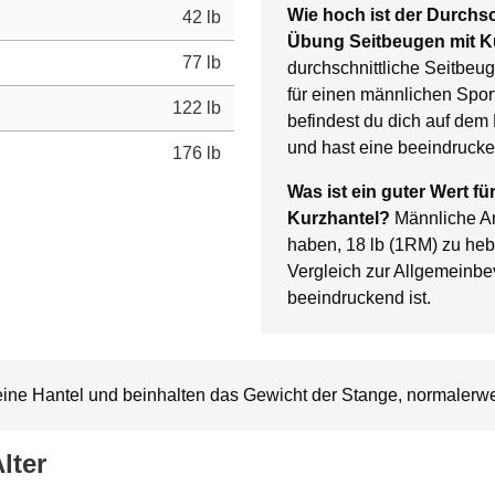
Wie hoch ist der Durchsc
42 lb
Übung Seitbeugen mit K
77 lb
durchschnittliche Seitbeu
für einen männlichen Sport
122 lb
befindest du dich auf dem 
und hast eine beeindrucke
176 lb
Was ist ein guter Wert fü
Kurzhantel?
Männliche An
haben, 18 lb (1RM) zu he
Vergleich zur Allgemeinb
beeindruckend ist.
eine Hantel und beinhalten das Gewicht der Stange, normalerwei
lter