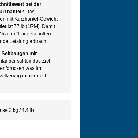
hnittswert bei der
urzhantel?
Das
gen mit Kurzhantel-Gewicht
ler ist 77 lb (1RM). Damit
Niveau "Fortgeschritten"
nde Leistung erbracht.
r Seitbeugen mit
fänger sollten das Ziel
ben/drücken was im
evölkerung immer noch
se 2 kg / 4,4 lb