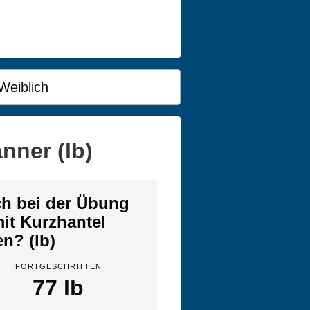
Weiblich
nner (lb)
ich bei der Übung
it Kurzhantel
en? (lb)
FORTGESCHRITTEN
77 lb