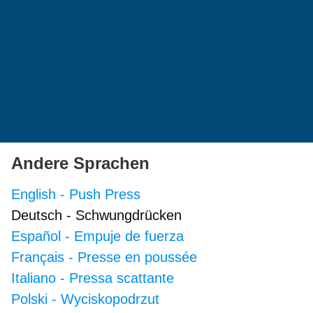
Andere Sprachen
English
-
Push Press
Deutsch
-
Schwungdrücken
Español
-
Empuje de fuerza
Français
-
Presse en poussée
Italiano
-
Pressa scattante
Polski
-
Wyciskopodrzut