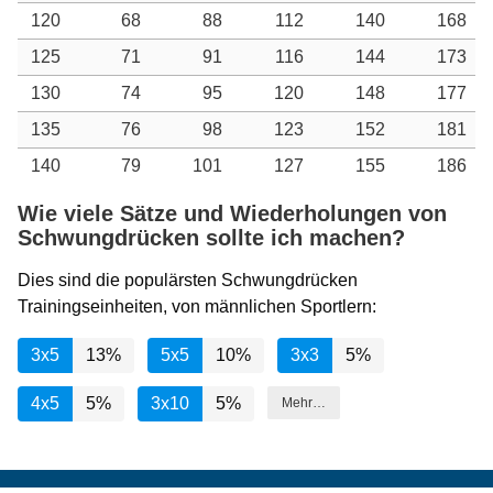
120
68
88
112
140
168
125
71
91
116
144
173
130
74
95
120
148
177
135
76
98
123
152
181
140
79
101
127
155
186
Wie viele Sätze und Wiederholungen von
Schwungdrücken sollte ich machen?
Dies sind die populärsten Schwungdrücken
Trainingseinheiten, von männlichen Sportlern:
3x5
13%
5x5
10%
3x3
5%
4x5
5%
3x10
5%
Mehr…