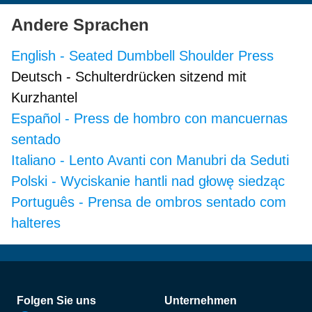
Andere Sprachen
English
-
Seated Dumbbell Shoulder Press
Deutsch
-
Schulterdrücken sitzend mit
Kurzhantel
Español
-
Press de hombro con mancuernas
sentado
Italiano
-
Lento Avanti con Manubri da Seduti
Polski
-
Wyciskanie hantli nad głowę siedząc
Português
-
Prensa de ombros sentado com
halteres
Fußzeile
Folgen Sie uns
Unternehmen