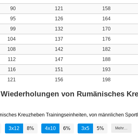
90
121
158
95
126
164
99
132
170
104
137
176
108
142
182
112
147
188
116
151
193
121
156
198
d Wiederholungen von Rumänisches Kre
nisches Kreuzheben Trainingseinheiten, von männlichen Sportl
3x12
8%
4x10
6%
3x5
5%
Mehr…