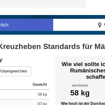
lich
reuzheben Standards für Mä
y
Wie viel sollte 
Rumänische
Körpergewichtes
schaff
Gewicht
ANFÄNGER
58 kg
58 kg
Wie hoch ist der Durchsc
87 kg