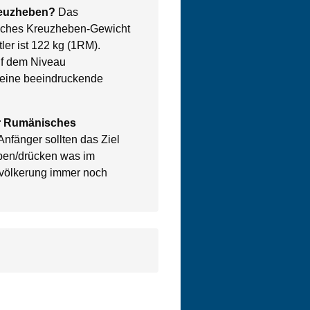
euzheben?
Das
sches Kreuzheben-Gewicht
ler ist 122 kg (1RM).
uf dem Niveau
t eine beeindruckende
für Rumänisches
nfänger sollten das Ziel
ben/drücken was im
evölkerung immer noch