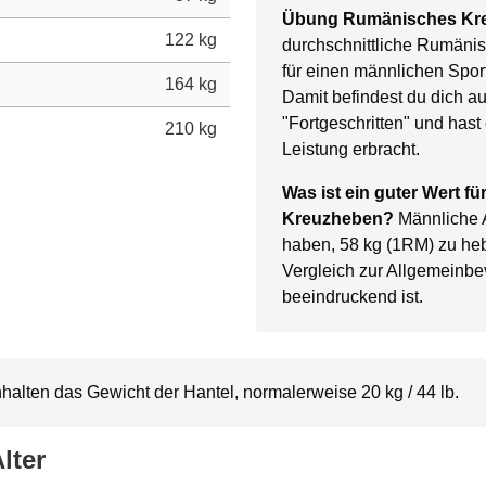
Übung Rumänisches Kr
122 kg
durchschnittliche Rumäni
für einen männlichen Sport
164 kg
Damit befindest du dich a
"Fortgeschritten" und has
210 kg
Leistung erbracht.
Was ist ein guter Wert 
Kreuzheben?
Männliche A
haben, 58 kg (1RM) zu he
Vergleich zur Allgemeinb
beeindruckend ist.
alten das Gewicht der Hantel, normalerweise 20 kg / 44 lb.
lter