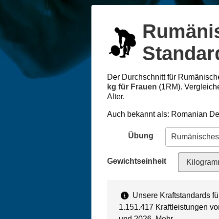
Rumäni
Standar
Der Durchschnitt für Rumänisch
kg für Frauen
(1RM). Vergleich
Alter.
Auch bekannt als: Romanian De
Übung
Gewichtseinheit
Kilogram
Unsere Kraftstandards f
1.151.417 Kraftleistungen v
und 2026.
Mehr…