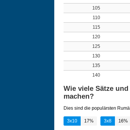
105
110
115
120
125
130
135
140
Wie viele Sätze un
machen?
Dies sind die populärsten Rumä
3x10
17%
3x8
16%