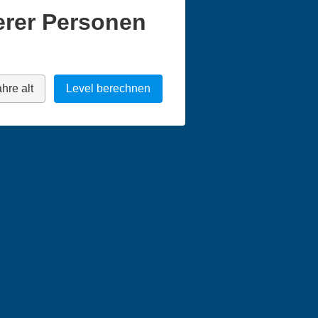
erer Personen
hre alt
Level berechnen