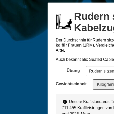
Rudern 
Kabelzu
Der Durchschnitt für Rudern sit
kg für Frauen
(1RM). Vergleich
Alter.
Auch bekannt als: Seated Cabl
Übung
Gewichtseinheit
Kilogram
Unsere Kraftstandards f
711.455 Kraftleistungen von
und 2026.
Mehr…