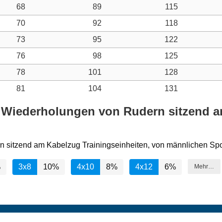
68
89
115
70
92
118
73
95
122
76
98
125
78
101
128
81
104
131
d Wiederholungen von Rudern sitzend a
n sitzend am Kabelzug Trainingseinheiten, von männlichen Spor
%
3x8
10%
4x10
8%
4x12
6%
Mehr…