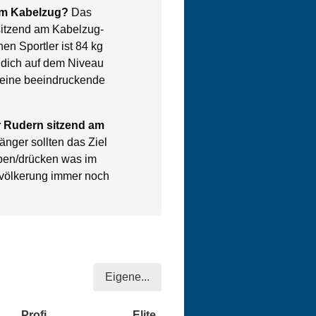
am Kabelzug?
Das
sitzend am Kabelzug-
en Sportler ist 84 kg
 dich auf dem Niveau
t eine beeindruckende
ür Rudern sitzend am
nger sollten das Ziel
ben/drücken was im
evölkerung immer noch
Eigene...