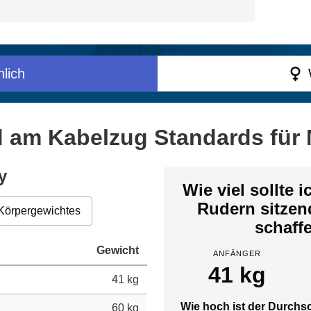
lich
d am Kabelzug Standards für 
y
Wie viel sollte 
Rudern sitze
Körpergewichtes
schaff
Gewicht
ANFÄNGER
41 kg
41 kg
Wie hoch ist der Durchsc
60 kg