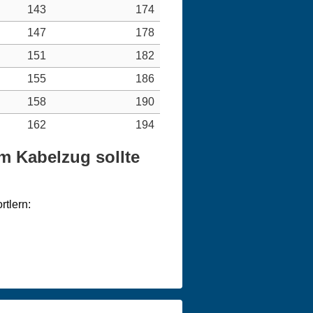
143
174
147
178
151
182
155
186
158
190
162
194
m Kabelzug sollte
tlern: