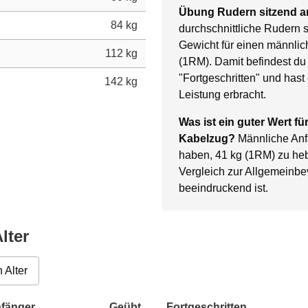
Übung Rudern sitzend 
84 kg
durchschnittliche Rudern 
Gewicht für einen männlich
112 kg
(1RM). Damit befindest du
"Fortgeschritten" und has
142 kg
Leistung erbracht.
Was ist ein guter Wert f
Kabelzug?
Männliche Anfä
haben, 41 kg (1RM) zu he
Vergleich zur Allgemeinb
beeindruckend ist.
lter
 Alter