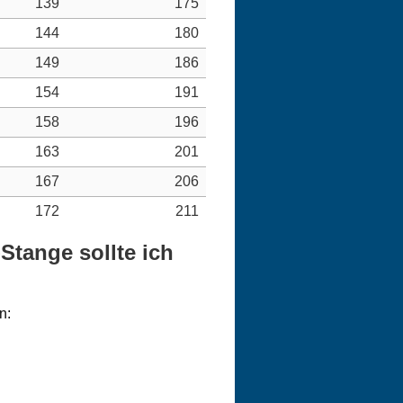
139
175
144
180
149
186
154
191
158
196
163
201
167
206
172
211
Stange sollte ich
n: