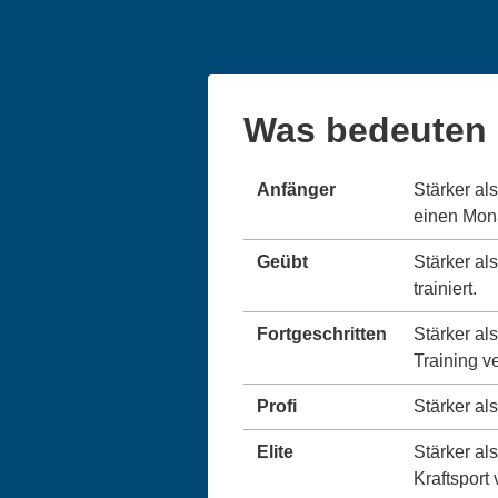
Was bedeuten 
Anfänger
Stärker al
einen Monat
Geübt
Stärker al
trainiert.
Fortgeschritten
Stärker al
Training v
Profi
Stärker als
Elite
Stärker als
Kraftsport 