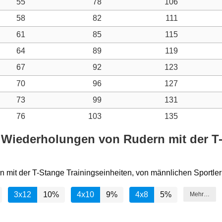
55
78
106
58
82
111
61
85
115
64
89
119
67
92
123
70
96
127
73
99
131
76
103
135
 Wiederholungen von Rudern mit der T-
n mit der T-Stange Trainingseinheiten, von männlichen Sportler
3x12
10%
4x10
9%
4x8
5%
Mehr…