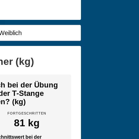
Weiblich
er (kg)
ich bei der Übung
der T-Stange
en? (kg)
FORTGESCHRITTEN
81 kg
hnittswert bei der