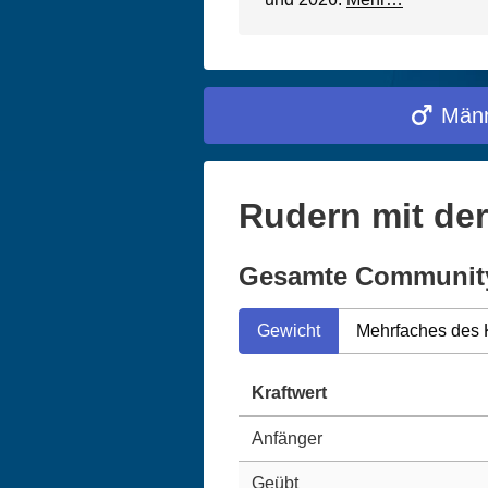
Männ
Rudern mit der
Gesamte Communit
Gewicht
Mehrfaches des 
Kraftwert
Anfänger
Geübt