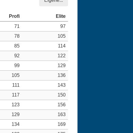
Eigene...
71
97
78
105
85
114
92
122
99
129
105
136
111
143
117
150
123
156
129
163
134
169