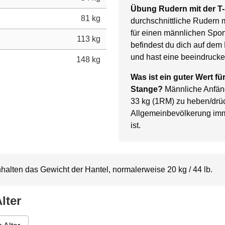
Übung Rudern mit der T
81 kg
durchschnittliche Rudern 
für einen männlichen Sport
113 kg
befindest du dich auf dem 
und hast eine beeindrucke
148 kg
Was ist ein guter Wert fü
Stange?
Männliche Anfäng
33 kg (1RM) zu heben/drü
Allgemeinbevölkerung im
ist.
alten das Gewicht der Hantel, normalerweise 20 kg / 44 lb.
lter