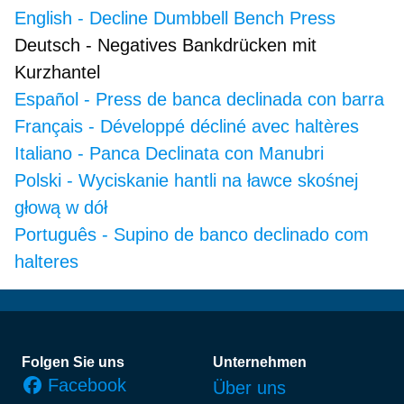
English
-
Decline Dumbbell Bench Press
Deutsch
-
Negatives Bankdrücken mit
Kurzhantel
Español
-
Press de banca declinada con barra
Français
-
Développé décliné avec haltères
Italiano
-
Panca Declinata con Manubri
Polski
-
Wyciskanie hantli na ławce skośnej
głową w dół
Português
-
Supino de banco declinado com
halteres
Fußzeile
Folgen Sie uns
Unternehmen
Facebook
Über uns