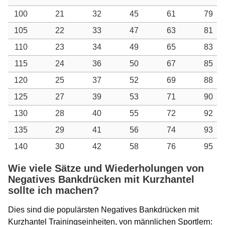
100
21
32
45
61
79
105
22
33
47
63
81
110
23
34
49
65
83
115
24
36
50
67
85
120
25
37
52
69
88
125
27
39
53
71
90
130
28
40
55
72
92
135
29
41
56
74
93
140
30
42
58
76
95
Wie viele Sätze und Wiederholungen von
Negatives Bankdrücken mit Kurzhantel
sollte ich machen?
Dies sind die populärsten Negatives Bankdrücken mit
Kurzhantel Trainingseinheiten, von männlichen Sportlern: