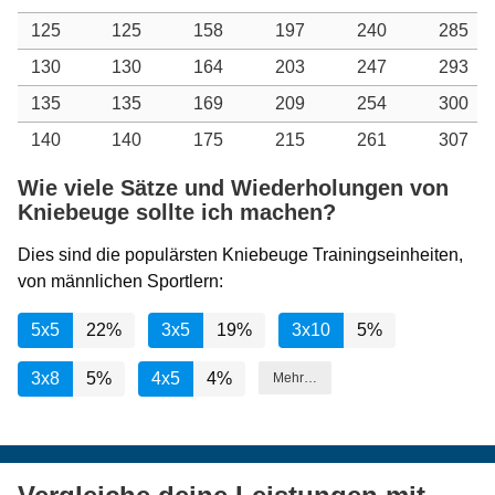
125
125
158
197
240
285
130
130
164
203
247
293
135
135
169
209
254
300
140
140
175
215
261
307
Wie viele Sätze und Wiederholungen von
Kniebeuge sollte ich machen?
Dies sind die populärsten Kniebeuge Trainingseinheiten,
von männlichen Sportlern:
5x5
22%
3x5
19%
3x10
5%
3x8
5%
4x5
4%
Mehr…