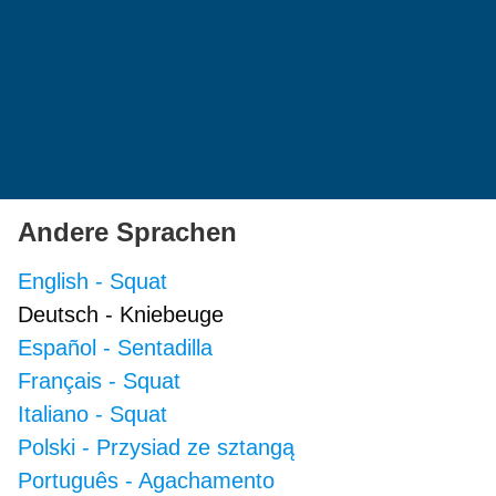
Andere Sprachen
English
-
Squat
Deutsch
-
Kniebeuge
Español
-
Sentadilla
Français
-
Squat
Italiano
-
Squat
Polski
-
Przysiad ze sztangą
Português
-
Agachamento