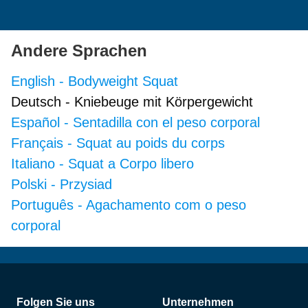
Andere Sprachen
English
-
Bodyweight Squat
Deutsch
-
Kniebeuge mit Körpergewicht
Español
-
Sentadilla con el peso corporal
Français
-
Squat au poids du corps
Italiano
-
Squat a Corpo libero
Polski
-
Przysiad
Português
-
Agachamento com o peso
corporal
Fußzeile
Folgen Sie uns
Unternehmen