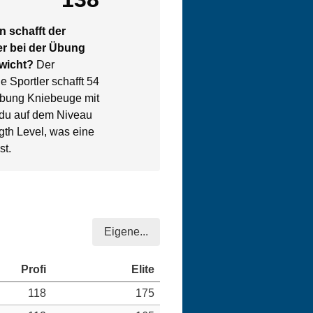
 schafft der
er bei der Übung
ewicht?
Der
e Sportler schafft 54
Übung Kniebeuge mit
 du auf dem Niveau
ngth Level, was eine
st.
Eigene...
118
175