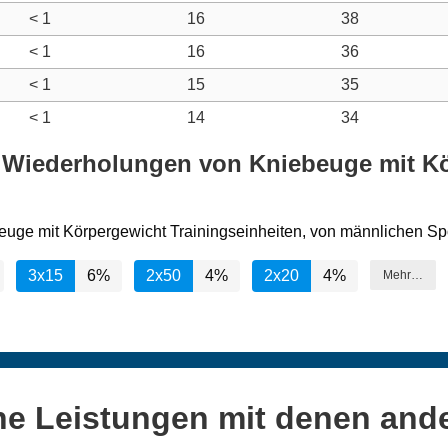
< 1
16
38
< 1
16
36
< 1
15
35
< 1
14
34
d Wiederholungen von Kniebeuge mit Kö
euge mit Körpergewicht Trainingseinheiten, von männlichen Spo
3x15
6%
2x50
4%
2x20
4%
Mehr…
ne Leistungen mit denen and