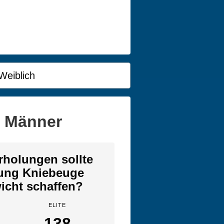
Weiblich
r Männer
rholungen sollte
bung Kniebeuge
icht schaffen?
ELITE
138