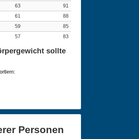
63
91
61
88
59
85
57
83
rpergewicht sollte
rtlern:
erer Personen