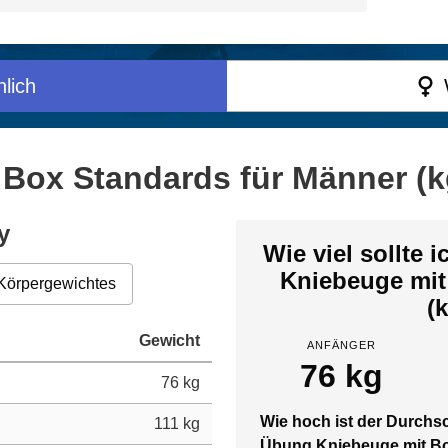
lich
 Box Standards für Männer (k
y
Wie viel sollte 
Kniebeuge mit
Körpergewichtes
(
Gewicht
ANFÄNGER
76 kg
76 kg
Wie hoch ist der Durchsc
111 kg
Übung Kniebeuge mit 