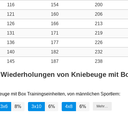
116
154
200
121
160
206
126
166
213
131
171
219
136
177
226
140
182
232
145
187
238
d Wiederholungen von Kniebeuge mit Box
euge mit Box Trainingseinheiten, von männlichen Sportlern:
3x6
8%
3x10
6%
4x8
6%
Mehr…