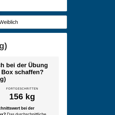
Weiblich
g)
ich bei der Übung
 Box schaffen?
kg)
FORTGESCHRITTEN
156 kg
hnittswert bei der
Box?
Das durchschnittliche