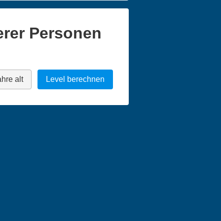
erer Personen
hre alt
Level berechnen