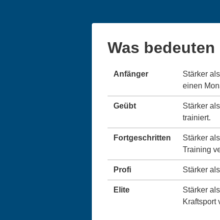
Was bedeuten 
Anfänger
Stärker al
einen Monat
Geübt
Stärker al
trainiert.
Fortgeschritten
Stärker al
Training v
Profi
Stärker als
Elite
Stärker als
Kraftsport 