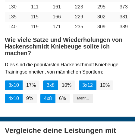
130
111
161
223
295
373
135
115
166
229
302
381
140
119
171
235
309
389
Wie viele Sätze und Wiederholungen von
Hackenschmidt Kniebeuge sollte ich
machen?
Dies sind die populärsten Hackenschmidt Kniebeuge
Trainingseinheiten, von männlichen Sportlern:
3x10
17%
3x8
10%
3x12
10%
4x10
9%
4x8
6%
Mehr…
Vergleiche deine Leistungen mit