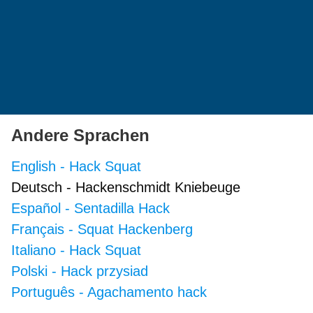
Andere Sprachen
English
-
Hack Squat
Deutsch
-
Hackenschmidt Kniebeuge
Español
-
Sentadilla Hack
Français
-
Squat Hackenberg
Italiano
-
Hack Squat
Polski
-
Hack przysiad
Português
-
Agachamento hack