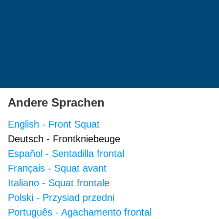
Andere Sprachen
English
-
Front Squat
Deutsch
-
Frontkniebeuge
Español
-
Sentadilla frontal
Français
-
Squat avant
Italiano
-
Squat frontale
Polski
-
Przysiad przedni
Português
-
Agachamento frontal