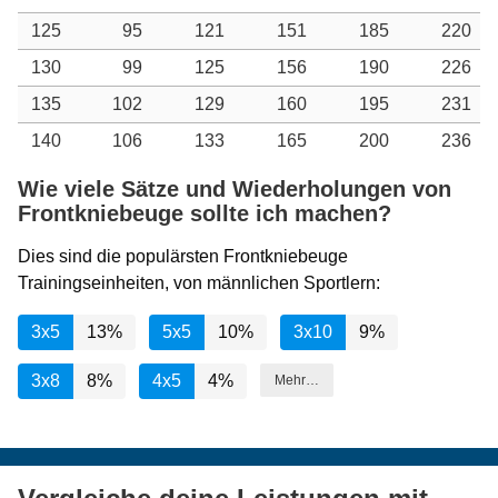
125
95
121
151
185
220
130
99
125
156
190
226
135
102
129
160
195
231
140
106
133
165
200
236
Wie viele Sätze und Wiederholungen von
Frontkniebeuge sollte ich machen?
Dies sind die populärsten Frontkniebeuge
Trainingseinheiten, von männlichen Sportlern:
3x5
13%
5x5
10%
3x10
9%
3x8
8%
4x5
4%
Mehr…