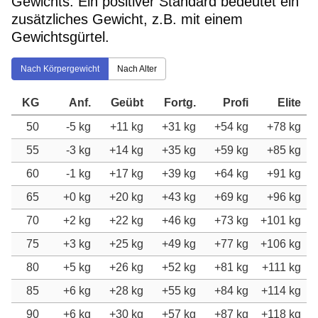
Gewichts. Ein positiver Standard bedeutet ein
zusätzliches Gewicht, z.B. mit einem
Gewichtsgürtel.
Nach Körpergewicht
Nach Alter
KG
Anf.
Geübt
Fortg.
Profi
Elite
50
-5 kg
+11 kg
+31 kg
+54 kg
+78 kg
55
-3 kg
+14 kg
+35 kg
+59 kg
+85 kg
60
-1 kg
+17 kg
+39 kg
+64 kg
+91 kg
65
+0 kg
+20 kg
+43 kg
+69 kg
+96 kg
70
+2 kg
+22 kg
+46 kg
+73 kg
+101 kg
75
+3 kg
+25 kg
+49 kg
+77 kg
+106 kg
80
+5 kg
+26 kg
+52 kg
+81 kg
+111 kg
85
+6 kg
+28 kg
+55 kg
+84 kg
+114 kg
90
+6 kg
+30 kg
+57 kg
+87 kg
+118 kg