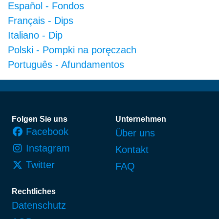
Español
-
Fondos
Français
-
Dips
Italiano
-
Dip
Polski
-
Pompki na poręczach
Português
-
Afundamentos
Fußzeile
Folgen Sie uns
Unternehmen
Facebook
Über uns
Instagram
Kontakt
Twitter
FAQ
Rechtliches
Datenschutz