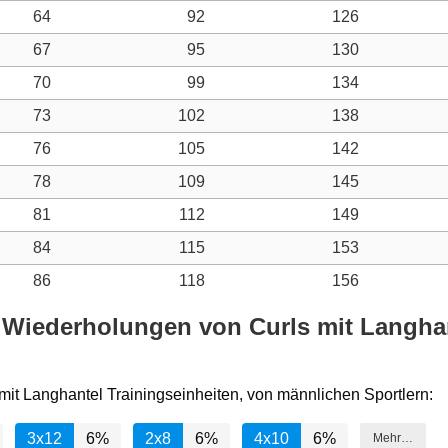
64
92
126
67
95
130
70
99
134
73
102
138
76
105
142
78
109
145
81
112
149
84
115
153
86
118
156
 Wiederholungen von Curls mit Langhant
 mit Langhantel Trainingseinheiten, von männlichen Sportlern:
3x12
6%
2x8
6%
4x10
6%
Mehr…