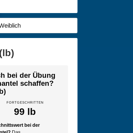
Weiblich
(lb)
ich bei der Übung
hantel schaffen?
lb)
FORTGESCHRITTEN
99 lb
hnittswert bei der
ntel?
Das