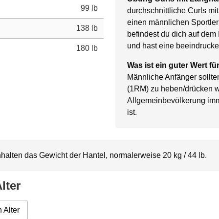
99 lb
durchschnittliche Curls mi
einen männlichen Sportler 
138 lb
befindest du dich auf dem 
und hast eine beeindrucke
180 lb
Was ist ein guter Wert f
Männliche Anfänger sollten
(1RM) zu heben/drücken w
Allgemeinbevölkerung im
ist.
alten das Gewicht der Hantel, normalerweise 20 kg / 44 lb.
lter
 Alter