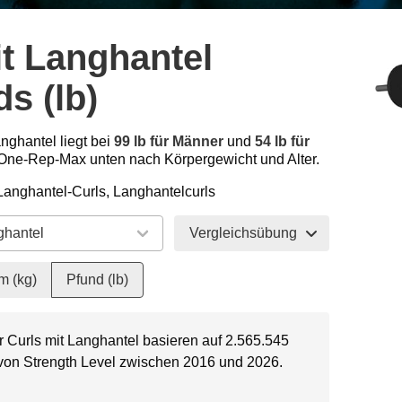
it Langhantel
s (lb)
anghantel liegt bei
99 lb für Männer
und
54 lb für
One-Rep-Max unten nach Körpergewicht und Alter.
 Langhantel-Curls, Langhantelcurls
Vergleichsübung
m (kg)
Pfund (lb)
r Curls mit Langhantel basieren auf 2.565.545
 von Strength Level zwischen 2016 und 2026.