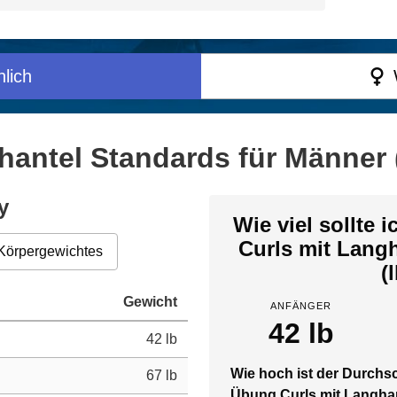
lich
hantel Standards für Männer 
y
Wie viel sollte 
Curls mit Lang
Körpergewichtes
(
Gewicht
ANFÄNGER
42 lb
42 lb
Wie hoch ist der Durchsc
67 lb
Übung Curls mit Langha