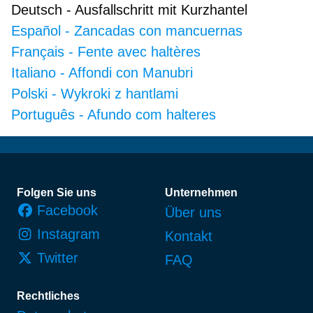
Deutsch
-
Ausfallschritt mit Kurzhantel
Español
-
Zancadas con mancuernas
Français
-
Fente avec haltères
Italiano
-
Affondi con Manubri
Polski
-
Wykroki z hantlami
Português
-
Afundo com halteres
Fußzeile
Folgen Sie uns
Unternehmen
Facebook
Über uns
Instagram
Kontakt
Twitter
FAQ
Rechtliches