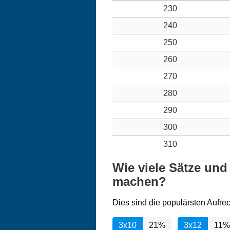
230
240
250
260
270
280
290
300
310
Wie viele Sätze und
machen?
Dies sind die populärsten Aufre
3x10
21%
3x12
11%