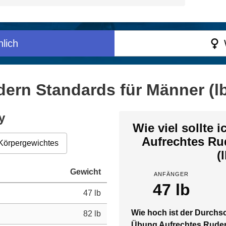
lich
ern Standards für Männer (l
y
Wie viel sollte 
Aufrechtes Ru
Körpergewichtes
(
Gewicht
ANFÄNGER
47 lb
47 lb
Wie hoch ist der Durchsc
82 lb
Übung Aufrechtes Rude