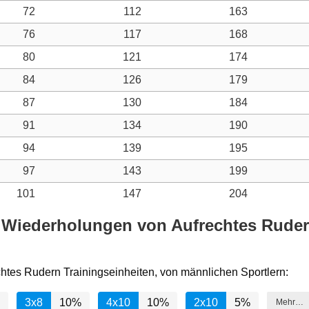
72
112
163
76
117
168
80
121
174
84
126
179
87
130
184
91
134
190
94
139
195
97
143
199
101
147
204
 Wiederholungen von Aufrechtes Rudern
chtes Rudern Trainingseinheiten, von männlichen Sportlern:
3x8
10%
4x10
10%
2x10
5%
Mehr…