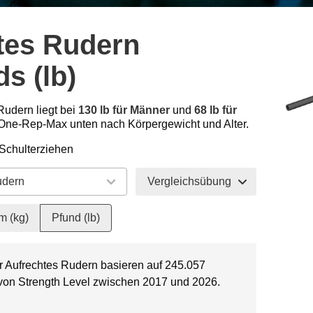
tes Rudern
s (lb)
Rudern liegt bei
130 lb für Männer
und
68 lb für
One-Rep-Max unten nach Körpergewicht und Alter.
 Schulterziehen
Vergleichsübung
m (kg)
Pfund (lb)
r Aufrechtes Rudern basieren auf 245.057
 von Strength Level zwischen 2017 und 2026.