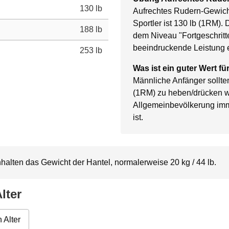
130 lb
Aufrechtes Rudern-Gewich
Sportler ist 130 lb (1RM). 
188 lb
dem Niveau "Fortgeschritt
beeindruckende Leistung e
253 lb
Was ist ein guter Wert f
Männliche Anfänger sollten
(1RM) zu heben/drücken w
Allgemeinbevölkerung im
ist.
alten das Gewicht der Hantel, normalerweise 20 kg / 44 lb.
lter
 Alter