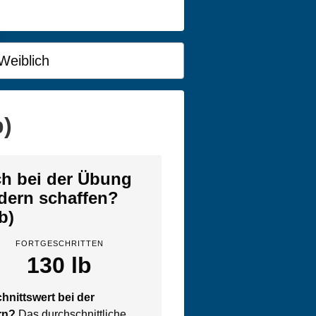
Weiblich
b)
ich bei der Übung
dern schaffen?
lb)
FORTGESCHRITTEN
130 lb
hnittswert bei der
rn?
Das durchschnittliche