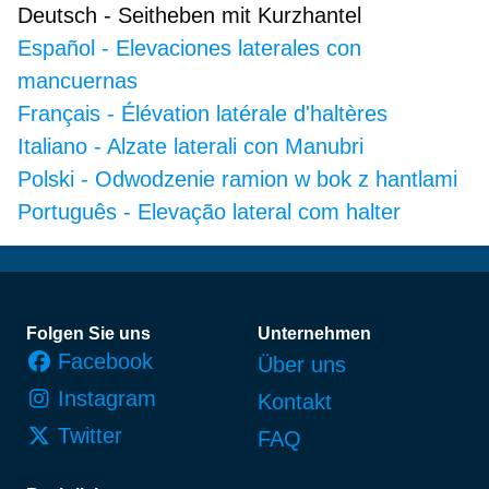
Deutsch
-
Seitheben mit Kurzhantel
Español
-
Elevaciones laterales con
mancuernas
Français
-
Élévation latérale d'haltères
Italiano
-
Alzate laterali con Manubri
Polski
-
Odwodzenie ramion w bok z hantlami
Português
-
Elevação lateral com halter
Fußzeile
Folgen Sie uns
Unternehmen
Facebook
Über uns
Instagram
Kontakt
Twitter
FAQ