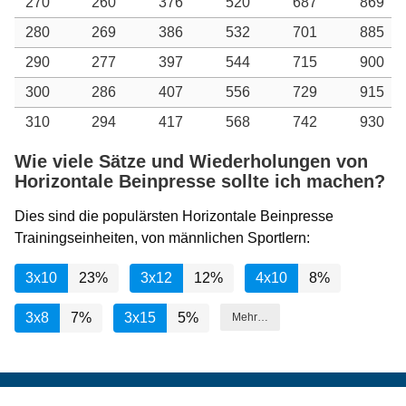
270
260
376
520
687
869
280
269
386
532
701
885
290
277
397
544
715
900
300
286
407
556
729
915
310
294
417
568
742
930
Wie viele Sätze und Wiederholungen von
Horizontale Beinpresse sollte ich machen?
Dies sind die populärsten Horizontale Beinpresse
Trainingseinheiten, von männlichen Sportlern:
3x10
23%
3x12
12%
4x10
8%
3x8
7%
3x15
5%
Mehr…