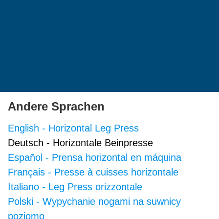
Andere Sprachen
English
-
Horizontal Leg Press
Deutsch
-
Horizontale Beinpresse
Español
-
Prensa horizontal en máquina
Français
-
Presse à cuisses horizontale
Italiano
-
Leg Press orizzontale
Polski
-
Wypychanie nogami na suwnicy
poziomo