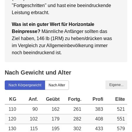
"Fortgeschritten" und hast eine beeindruckende
Leistung erbracht.
Was ist ein guter Wert für Horizontale
Beinpresse?
Männliche Anfänger sollten das
Ziel haben, 146 lb (1RM) zu heben/drücken was
im Vergleich zur Allgemeinbevölkerung immer
noch beeindruckend ist.
Nach Gewicht und Alter
Eigene...
Nach Körpergewicht
Nach Alter
KG
Anf.
Geübt
Fortg.
Profi
Elite
110
90
162
261
383
521
120
102
179
282
408
551
130
115
195
302
433
579