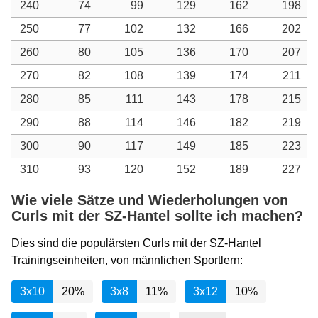
240
74
99
129
162
198
250
77
102
132
166
202
260
80
105
136
170
207
270
82
108
139
174
211
280
85
111
143
178
215
290
88
114
146
182
219
300
90
117
149
185
223
310
93
120
152
189
227
Wie viele Sätze und Wiederholungen von
Curls mit der SZ-Hantel sollte ich machen?
Dies sind die populärsten Curls mit der SZ-Hantel
Trainingseinheiten, von männlichen Sportlern:
3x10
20%
3x8
11%
3x12
10%