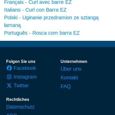
Français
-
Curl avec barre EZ
Italiano
-
Curl con Barra EZ
Polski
-
Uginanie przedramion ze sztangą
łamaną
Português
-
Rosca com barra EZ
Fußzeile
Folgen Sie uns
Unternehmen
Facebook
Über uns
Instagram
Kontakt
Twitter
FAQ
Rechtliches
Datenschutz